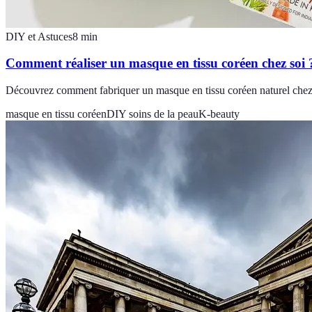
DIY et Astuces
8
min
Comment réaliser un masque en tissu coréen chez soi 
Découvrez comment fabriquer un masque en tissu coréen naturel chez v
masque en tissu coréen
DIY soins de la peau
K-beauty