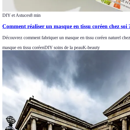
DIY et Astuces
8
min
Comment réaliser un masque en tissu coréen chez soi 
Découvrez comment fabriquer un masque en tissu coréen naturel chez v
masque en tissu coréen
DIY soins de la peau
K-beauty