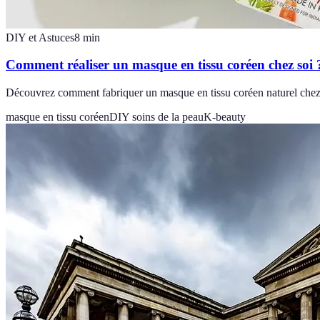
DIY et Astuces
8
min
Comment réaliser un masque en tissu coréen chez soi 
Découvrez comment fabriquer un masque en tissu coréen naturel chez v
masque en tissu coréen
DIY soins de la peau
K-beauty