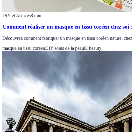
DIY et Astuces
8
min
Comment réaliser un masque en tissu coréen chez soi 
Découvrez comment fabriquer un masque en tissu coréen naturel chez v
masque en tissu coréen
DIY soins de la peau
K-beauty