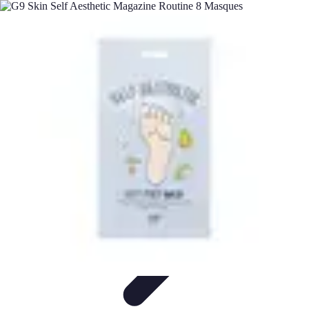
Soins Coréens
Conseils et Astuces
Ingrédients
Routine de soins
Bienfaits des
soins
Tendances
Soins Coréens