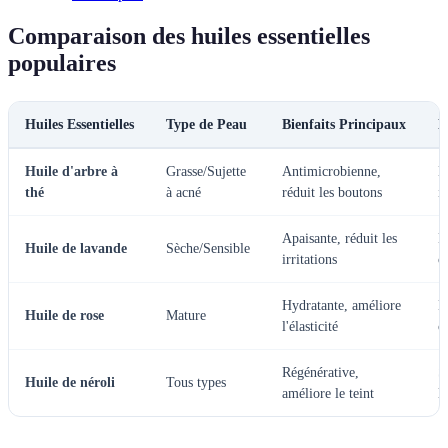
Comparaison des huiles essentielles
populaires
Huiles Essentielles
Type de Peau
Bienfaits Principaux
M
Huile d'arbre à
Grasse/Sujette
Antimicrobienne,
L
thé
à acné
réduit les boutons
i
Apaisante, réduit les
M
Huile de lavande
Sèche/Sensible
irritations
c
Hydratante, améliore
E
Huile de rose
Mature
l'élasticité
c
Régénérative,
S
Huile de néroli
Tous types
améliore le teint
l