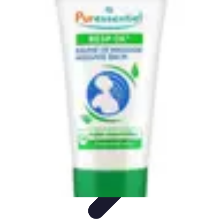
Soins Coréens
Conseils et Astuces
Ingrédients
Routine de soins
Bienfaits des
soins
Tendances
Soins Coréens