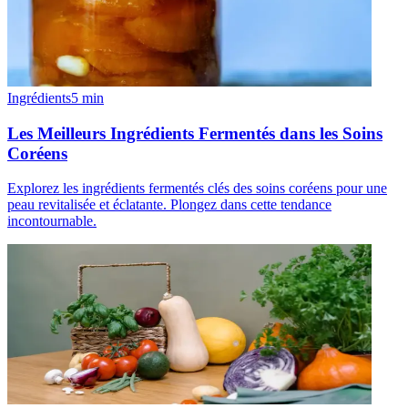
Ingrédients
5
min
Les Meilleurs Ingrédients Fermentés dans les Soins
Coréens
Explorez les ingrédients fermentés clés des soins coréens pour une
peau revitalisée et éclatante. Plongez dans cette tendance
incontournable.