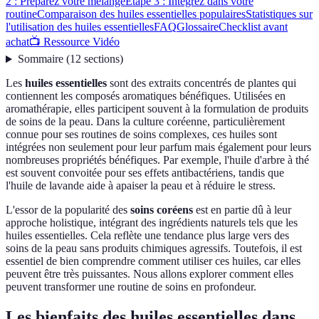
2 : Préparez votre mélange
Étape 3 : Intégrez dans votre
routine
Comparaison des huiles essentielles populaires
Statistiques sur
l'utilisation des huiles essentielles
FAQ
Glossaire
Checklist avant
achat
📺 Ressource Vidéo
Sommaire
(
12
sections
)
Les
huiles essentielles
sont des extraits concentrés de plantes qui
contiennent les composés aromatiques bénéfiques. Utilisées en
aromathérapie, elles participent souvent à la formulation de produits
de soins de la peau. Dans la culture coréenne, particulièrement
connue pour ses routines de soins complexes, ces huiles sont
intégrées non seulement pour leur parfum mais également pour leurs
nombreuses propriétés bénéfiques. Par exemple, l'huile d'arbre à thé
est souvent convoitée pour ses effets antibactériens, tandis que
l'huile de lavande aide à apaiser la peau et à réduire le stress.
L'essor de la popularité des
soins coréens
est en partie dû à leur
approche holistique, intégrant des ingrédients naturels tels que les
huiles essentielles. Cela reflète une tendance plus large vers des
soins de la peau sans produits chimiques agressifs. Toutefois, il est
essentiel de bien comprendre comment utiliser ces huiles, car elles
peuvent être très puissantes. Nous allons explorer comment elles
peuvent transformer une routine de soins en profondeur.
Les bienfaits des huiles essentielles dans