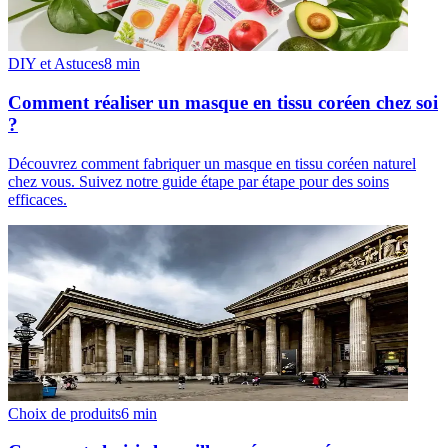
DIY et Astuces
8
min
Comment réaliser un masque en tissu coréen chez soi
?
Découvrez comment fabriquer un masque en tissu coréen naturel
chez vous. Suivez notre guide étape par étape pour des soins
efficaces.
Choix de produits
6
min