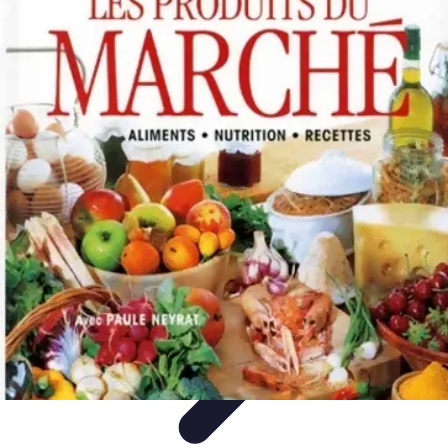
Soins Coréens
Conseils et Astuces
Ingrédients
Routine de soins
Bienfaits des
soins
Tendances
Soins Coréens