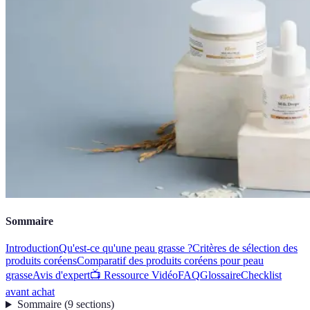
Sommaire
Introduction
Qu'est-ce qu'une peau grasse ?
Critères de sélection des
produits coréens
Comparatif des produits coréens pour peau
grasse
Avis d'expert
📺 Ressource Vidéo
FAQ
Glossaire
Checklist
avant achat
Sommaire
(
9
sections
)