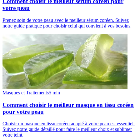
Comment choisir le meilleur sérum coréen pour
votre peau
Prenez soin de votre peau avec le meilleur sérum coréen. Suivez
notre guide pratique pour choisir celui qui convient à vos besoins.
Masques et Traitements
5
min
Comment choisir le meilleur masque en tissu coréen
pour votre peau
Choisir un masque en tissu coréen adapté à votre peau est essentiel.
Suivez notre guide détaillé pour faire le meilleur choix et sublimer
votre teint.