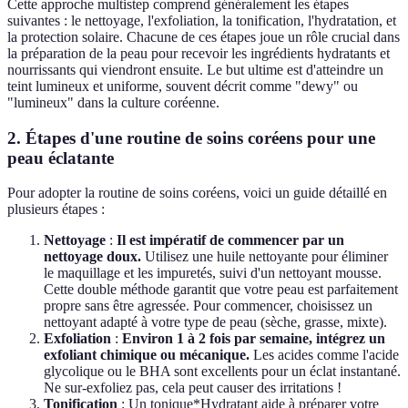
Cette approche multistep comprend généralement les étapes
suivantes : le nettoyage, l'exfoliation, la tonification, l'hydratation, et
la protection solaire. Chacune de ces étapes joue un rôle crucial dans
la préparation de la peau pour recevoir les ingrédients hydratants et
nourrissants qui viendront ensuite. Le but ultime est d'atteindre un
teint lumineux et uniforme, souvent décrit comme "dewy" ou
"lumineux" dans la culture coréenne.
2. Étapes d'une routine de soins coréens pour une
peau éclatante
Pour adopter la routine de soins coréens, voici un guide détaillé en
plusieurs étapes :
Nettoyage
:
Il est impératif de commencer par un
nettoyage doux.
Utilisez une huile nettoyante pour éliminer
le maquillage et les impuretés, suivi d'un nettoyant mousse.
Cette double méthode garantit que votre peau est parfaitement
propre sans être agressée. Pour commencer, choisissez un
nettoyant adapté à votre type de peau (sèche, grasse, mixte).
Exfoliation
:
Environ 1 à 2 fois par semaine, intégrez un
exfoliant chimique ou mécanique.
Les acides comme l'acide
glycolique ou le BHA sont excellents pour un éclat instantané.
Ne sur-exfoliez pas, cela peut causer des irritations !
Tonification
: Un tonique*Hydratant aide à préparer votre