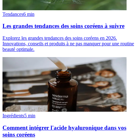
Tendances
6
min
Les grandes tendances des soins coréens à suivre
Explorez les grandes tendances des soins coréens en 2026.
Innovations, conseils et produits à ne pas manquer pour une routine
beauté optimale.
Ingrédients
5
min
Comment intégrer l'acide hyaluronique dans vos
soins coréens