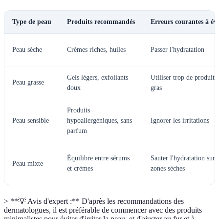
Type de peau
Produits recommandés
Erreurs courantes à évi
Peau sèche
Crèmes riches, huiles
Passer l'hydratation
Gels légers, exfoliants
Utiliser trop de produits
Peau grasse
doux
gras
Produits
Peau sensible
hypoallergéniques, sans
Ignorer les irritations
parfum
Équilibre entre sérums
Sauter l'hydratation sur 
Peau mixte
et crèmes
zones sèches
> **💡 Avis d'expert :** D'après les recommandations des
dermatologues, il est préférable de commencer avec des produits
minimalistes pour éviter d'irriter la peau, et d'ajuster au fur et à