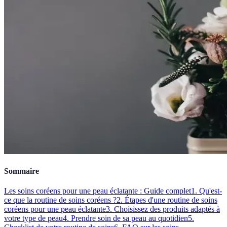
Sommaire
Les soins coréens pour une peau éclatante : Guide complet
1. Qu'est-
ce que la routine de soins coréens ?
2. Étapes d'une routine de soins
coréens pour une peau éclatante
3. Choisissez des produits adaptés à
votre type de peau
4. Prendre soin de sa peau au quotidien
5.