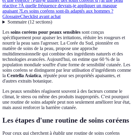
et une essence ?
Puis-je utiliser des soins coréens si j'ai une peau
réactive ?
À quelle fréquence devrais-je appliquer un masque
apaisant ?
Les soins coréens sont-ils adaptés aux hommes ?
Glossaire
Checklist avant achat
Sommaire
(
12
sections
)
Les
soins coréens pour peaux sensibles
sont conçus
spécifiquement pour apaiser les irritations, réduire les rougeurs et
nourrir la peau sans l'agresser. La Corée du Sud, pionnière en
matière de soins de la peau, propose une approche
multidimensionnelle qui combine des ingrédients naturels et des
technologies avancées. Aujourd'hui, on estime que 60 % de la
population mondiale souffre d'une forme de sensibilité cutanée. Les
soins coréens se distinguent par leur utilisation d’ingrédients comme
la
Centella Asiatica
, réputée pour ses propriétés apaisantes, et
d'autres extraits botanique.
Les peaux sensibles réagissent souvent à des facteurs comme le
climat, le stress ou même des produits inappropriés. C'est pourquoi
une routine de soins adaptée peut non seulement améliorer leur état,
mais aussi renforcer la barrière cutanée.
Les étapes d'une routine de soins coréens
Pour ceux qui cherchent à établir une routine de soins coréens