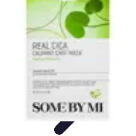
Soins Coréens
Conseils et Astuces
Ingrédients
Routine de soins
Bienfaits des
soins
Tendances
Soins Coréens