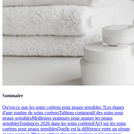
Sommaire
Qu'est-ce que les soins coréens pour peaux sensibles ?
Les étapes
d'une routine de soins coréens
Tableau comparatif des soins pour
peaux sensibles
Meilleures pratiques pour apaiser les peaux
sensibles
Tendances 2026 dans les soins coréens
FAQ sur les soins
coréens pour peaux sensibles
Quelle est la différence entre un sérum