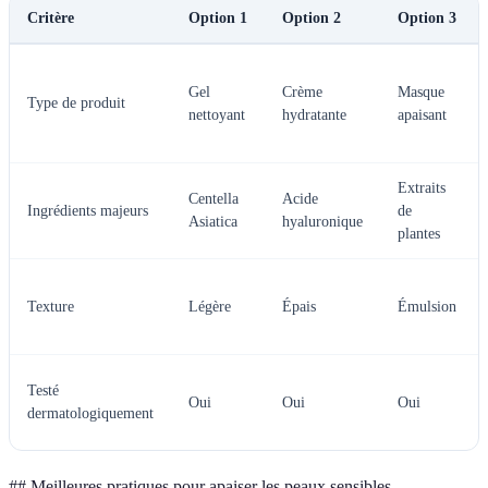
Critère
Option 1
Option 2
Option 3
Gel
Crème
Masque
Type de produit
nettoyant
hydratante
apaisant
Extraits
Centella
Acide
Ingrédients majeurs
de
Asiatica
hyaluronique
plantes
Texture
Légère
Épais
Émulsion
Testé
Oui
Oui
Oui
dermatologiquement
## Meilleures pratiques pour apaiser les peaux sensibles