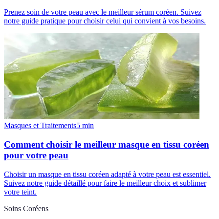
Prenez soin de votre peau avec le meilleur sérum coréen. Suivez
notre guide pratique pour choisir celui qui convient à vos besoins.
Masques et Traitements
5
min
Comment choisir le meilleur masque en tissu coréen
pour votre peau
Choisir un masque en tissu coréen adapté à votre peau est essentiel.
Suivez notre guide détaillé pour faire le meilleur choix et sublimer
votre teint.
Soins Coréens