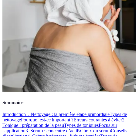
Sommaire
Introduction
1. Nettoyage : la première étape primordiale
Types de
nettoyage
Pourquoi est-ce important ?
Erreurs courantes à éviter
2.
Tonique : préparation de la peau
Types de toniques
Focus sur
l'application
3. Sérum : concentré d’actifs
Choix du sérum
Conseils