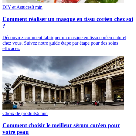
DIY et Astuces
8
min
Comment réaliser un masque en tissu coréen chez soi
?
Découvrez comment fabriquer un masque en tissu coréen naturel
chez vous. Suivez notre guide étape par étape pour des soins
efficaces.
Choix de produits
6
min
Comment choisir le meilleur sérum coréen pour
votre peau