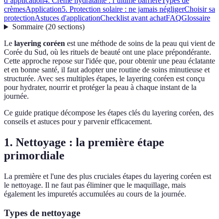
d’application
4. Crème hydratante : l’ultime barrière
Types de
crèmes
Application
5. Protection solaire : ne jamais négliger
Choisir sa
protection
Astuces d'application
Checklist avant achat
FAQ
Glossaire
Sommaire
(
20
sections
)
Le
layering coréen
est une méthode de soins de la peau qui vient de
Corée du Sud, où les rituels de beauté ont une place prépondérante.
Cette approche repose sur l'idée que, pour obtenir une peau éclatante
et en bonne santé, il faut adopter une routine de soins minutieuse et
structurée. Avec ses multiples étapes, le layering coréen est conçu
pour hydrater, nourrir et protéger la peau à chaque instant de la
journée.
Ce guide pratique décompose les étapes clés du layering coréen, des
conseils et astuces pour y parvenir efficacement.
1. Nettoyage : la première étape
primordiale
La première et l'une des plus cruciales étapes du layering coréen est
le nettoyage. Il ne faut pas éliminer que le maquillage, mais
également les impuretés accumulées au cours de la journée.
Types de nettoyage