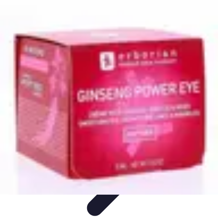
Soins Coréens
Conseils et Astuces
Ingrédients
Routine de soins
Bienfaits des
soins
Tendances
Soins Coréens