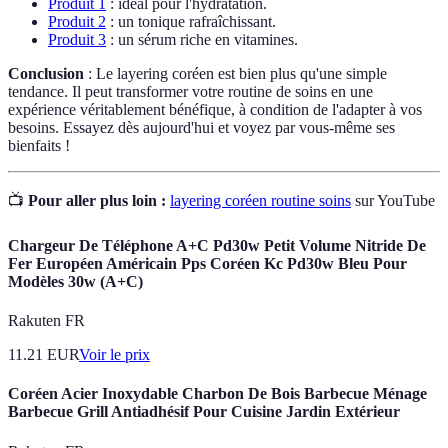
Produit 1
: idéal pour l'hydratation.
Produit 2
: un tonique rafraîchissant.
Produit 3
: un sérum riche en vitamines.
Conclusion
: Le layering coréen est bien plus qu'une simple
tendance. Il peut transformer votre routine de soins en une
expérience véritablement bénéfique, à condition de l'adapter à vos
besoins. Essayez dès aujourd'hui et voyez par vous-même ses
bienfaits !
📺
Pour aller plus loin :
layering coréen routine soins
sur YouTube
Chargeur De Téléphone A+C Pd30w Petit Volume Nitride De
Fer Européen Américain Pps Coréen Kc Pd30w Bleu Pour
Modèles 30w (A+C)
Rakuten FR
11.21
EUR
Voir le prix
Coréen Acier Inoxydable Charbon De Bois Barbecue Ménage
Barbecue Grill Antiadhésif Pour Cuisine Jardin Extérieur