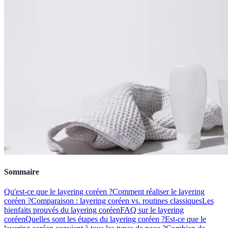
Sommaire
Qu'est-ce que le layering coréen ?
Comment réaliser le layering
coréen ?
Comparaison : layering coréen vs. routines classiques
Les
bienfaits prouvés du layering coréen
FAQ sur le layering
coréen
Quelles sont les étapes du layering coréen ?
Est-ce que le