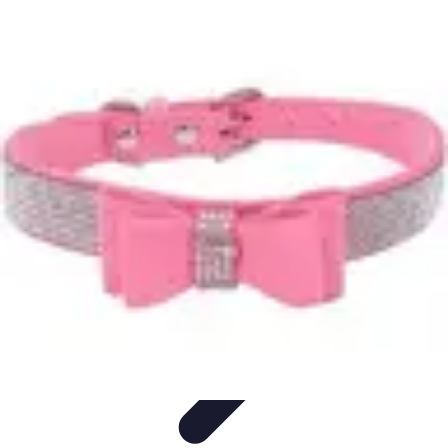
Soins Coréens
Conseils et Astuces
Ingrédients
Routine de soins
Bienfaits des
soins
Tendances
Soins Coréens