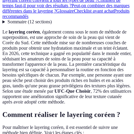
layering coréen convient à tous les types de peau ?
Combien de
temps faut-il pour voir des résultats ?
Peut-on combiner des marques
différentes dans le layering ?
Glossaire
Checklist avant achat
Produits
recommandés
Sommaire
(
12
sections
)
Le
layering coréen
, également connu sous le nom de méthode de
superposition, est une approche de soin de la peau qui vient de
Corée du Sud. Cette méthode mise sur de nombreuses couches de
produits pour obtenir une hydratation maximale et un teint éclatant.
En 2026, cette technique a gagné en popularité dans le monde entier,
séduisant les amateurs de soins de la peau pour sa capacité à
transformer l'apparence de la peau. La première caractéristique du
layering est sa capacité à personnaliser la routine en fonction des
besoins spécifiques de chacun. Par exemple, une personne ayant une
peau sèche peut choisir des produits riches en huiles et en acides
gras, tandis qu'une peau grasse privilégiera des textures plus légères.
Selon une étude menée par
UFC-Que Choisir
, 72% des utilisatrices
rapportent une amélioration significative de leur texture cutanée
après avoir adopté cette méthode.
Comment réaliser le layering coréen ?
Pour maîtriser le layering coréen, il est essentiel de suivre une
méthode bien définie. Voici les étapes clés :