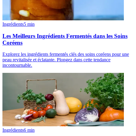
Ingrédients
5
min
Les Meilleurs Ingrédients Fermentés dans les Soins
Coréens
Explorez les ingrédients fermentés clés des soins coréens pour une
peau revitalisée et éclatante. Plongez dans cette tendance
incontournable.
Ingrédients
6
min