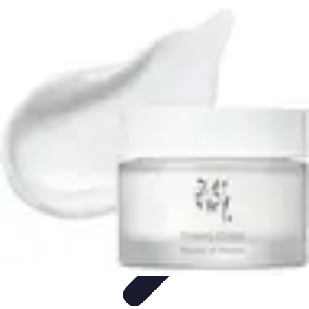
Soins Coréens
Conseils et Astuces
Ingrédients
Routine de soins
Bienfaits des
soins
Tendances
Soins Coréens