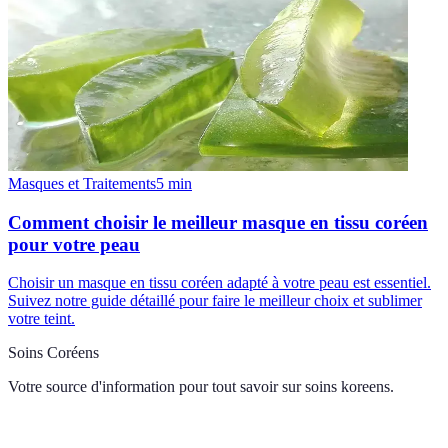
Masques et Traitements
5
min
Comment choisir le meilleur masque en tissu coréen
pour votre peau
Choisir un masque en tissu coréen adapté à votre peau est essentiel.
Suivez notre guide détaillé pour faire le meilleur choix et sublimer
votre teint.
Soins Coréens
Votre source d'information pour tout savoir sur
soins koreens
.