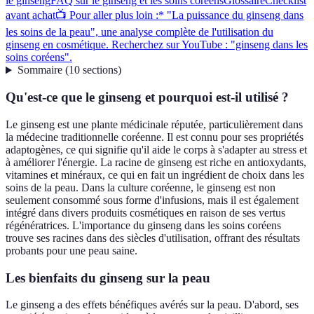
le ginseng
FAQ sur le ginseng et les soins coréens
Glossaire
Checklist
avant achat
📺 Pour aller plus loin :* "La puissance du ginseng dans
les soins de la peau", une analyse complète de l'utilisation du
ginseng en cosmétique. Recherchez sur YouTube : "ginseng dans les
soins coréens".
Sommaire
(
10
sections
)
Qu'est-ce que le ginseng et pourquoi est-il utilisé ?
Le ginseng est une plante médicinale réputée, particulièrement dans
la médecine traditionnelle coréenne. Il est connu pour ses propriétés
adaptogènes, ce qui signifie qu'il aide le corps à s'adapter au stress et
à améliorer l'énergie. La racine de ginseng est riche en antioxydants,
vitamines et minéraux, ce qui en fait un ingrédient de choix dans les
soins de la peau. Dans la culture coréenne, le ginseng est non
seulement consommé sous forme d'infusions, mais il est également
intégré dans divers produits cosmétiques en raison de ses vertus
régénératrices. L'importance du ginseng dans les soins coréens
trouve ses racines dans des siècles d'utilisation, offrant des résultats
probants pour une peau saine.
Les bienfaits du ginseng sur la peau
Le ginseng a des effets bénéfiques avérés sur la peau. D'abord, ses