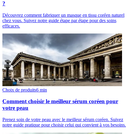
?
Découvrez comment fabriquer un masque en tissu coréen naturel
chez vous. Suivez notre guide étape par étape pour des soins
efficaces.
Choix de produits
6
min
Comment choisir le meilleur sérum coréen pour
votre peau
Prenez soin de votre peau avec le meilleur sérum coréen. Suivez
notre guide pratique pour choisir celui qui convient à vos besoins.