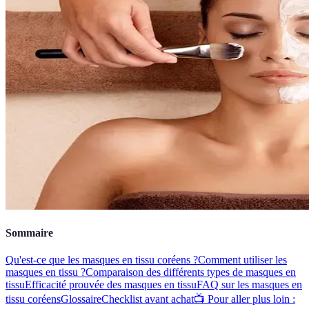
Sommaire
Qu'est-ce que les masques en tissu coréens ?
Comment utiliser les
masques en tissu ?
Comparaison des différents types de masques en
tissu
Efficacité prouvée des masques en tissu
FAQ sur les masques en
tissu coréens
Glossaire
Checklist avant achat
📺 Pour aller plus loin :