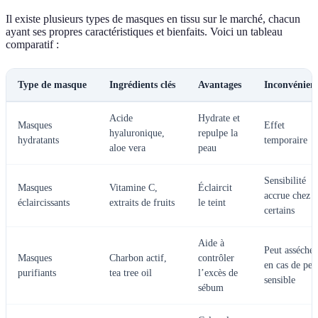
Il existe plusieurs types de masques en tissu sur le marché, chacun
ayant ses propres caractéristiques et bienfaits. Voici un tableau
comparatif :
Type de masque
Ingrédients clés
Avantages
Inconvénien
Acide
Hydrate et
Masques
Effet
hyaluronique,
repulpe la
hydratants
temporaire
aloe vera
peau
Sensibilité
Masques
Vitamine C,
Éclaircit
accrue chez
éclaircissants
extraits de fruits
le teint
certains
Aide à
Peut assécher
Masques
Charbon actif,
contrôler
en cas de pea
purifiants
tea tree oil
l’excès de
sensible
sébum