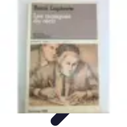
Soins Coréens
Conseils et Astuces
Ingrédients
Routine de soins
Bienfaits des
soins
Tendances
Soins Coréens