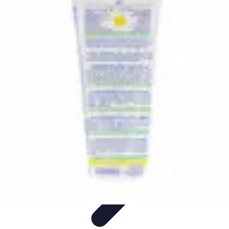
Soins Coréens
Conseils et Astuces
Ingrédients
Routine de soins
Bienfaits des
soins
Tendances
Soins Coréens