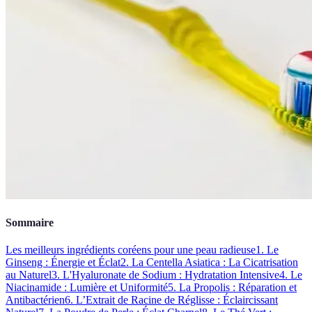
Sommaire
Les meilleurs ingrédients coréens pour une peau radieuse
1. Le
Ginseng : Énergie et Éclat
2. La Centella Asiatica : La Cicatrisation
au Naturel
3. L'Hyaluronate de Sodium : Hydratation Intensive
4. Le
Niacinamide : Lumière et Uniformité
5. La Propolis : Réparation et
Antibactérien
6. L’Extrait de Racine de Réglisse : Éclaircissant