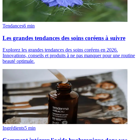
Tendances
6
min
Les grandes tendances des soins coréens à suivre
Explorez les grandes tendances des soins coréens en 2026.
Innovations, conseils et produits à ne pas manquer pour une routine
beauté optimale.
Ingrédients
5
min