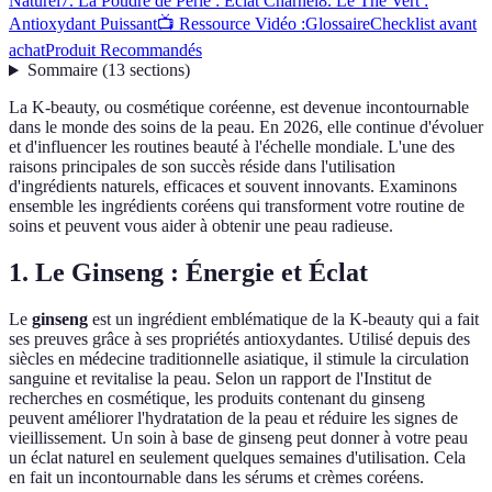
Naturel
7. La Poudre de Perle : Éclat Charnel
8. Le Thé Vert :
Antioxydant Puissant
📺 Ressource Vidéo :
Glossaire
Checklist avant
achat
Produit Recommandés
Sommaire
(
13
sections
)
La K-beauty, ou cosmétique coréenne, est devenue incontournable
dans le monde des soins de la peau. En 2026, elle continue d'évoluer
et d'influencer les routines beauté à l'échelle mondiale. L'une des
raisons principales de son succès réside dans l'utilisation
d'ingrédients naturels, efficaces et souvent innovants. Examinons
ensemble les ingrédients coréens qui transforment votre routine de
soins et peuvent vous aider à obtenir une peau radieuse.
1. Le Ginseng : Énergie et Éclat
Le
ginseng
est un ingrédient emblématique de la K-beauty qui a fait
ses preuves grâce à ses propriétés antioxydantes. Utilisé depuis des
siècles en médecine traditionnelle asiatique, il stimule la circulation
sanguine et revitalise la peau. Selon un rapport de l'Institut de
recherches en cosmétique, les produits contenant du ginseng
peuvent améliorer l'hydratation de la peau et réduire les signes de
vieillissement. Un soin à base de ginseng peut donner à votre peau
un éclat naturel en seulement quelques semaines d'utilisation. Cela
en fait un incontournable dans les sérums et crèmes coréens.