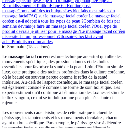
massage spécifiques
Étape 4 : Drainage lymphatique
Étape 5 :
Refroidissement et finition
Étape 6 : Routine post-
massage
Comparatif des techniques
Les bienfaits mesurables du
massage facial
FAQ sur le massage facial coréen
Le massage facial
coréen est-il adapté à tous les types de peau ?
Combien de fois par
semaine devrais-je faire un massage facial coréen ?
Quel type de
produit devrais-je utiliser pour le massage ?
Le massage facial coréen
nécessite-t-il un professionnel ?
Glossaire
Checklist avant
achat
Produits recommandés
Sommaire
(
18
sections
)
Le
massage facial coréen
est une technique ancestral qui allie des
mouvements spécifiques, des pressions douces et des huiles
essentielles pour favoriser la santé de la peau. Loin d'être un simple
luxe, cette pratique a des racines profondes dans la culture coréenne,
où la beauté est souvent perçue comme le reflet de la santé
intérieure. Au-delà de l'aspect cosmétique, le massage facial coréen
est également considéré comme une forme de soin holistique. Les
experts estiment qu'il contribue à l'élimination des toxines et stimule
le flux sanguin, ce qui se traduit par une peau plus éclatante et
rajeunie.
Les mouvements caractéristiques de cette pratique incluent le
pétrissage, les tapotements et les mouvements circulaires, chacun
ayant un but spécifique. Par exemple, le pétrissage vise à détendre
les muscles faciaux, tandis que les tapotements améliorent la