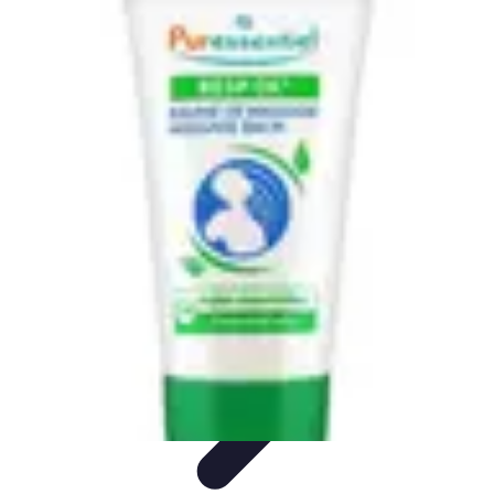
Soins Coréens
Conseils et Astuces
Ingrédients
Routine de soins
Bienfaits des
soins
Tendances
Soins Coréens