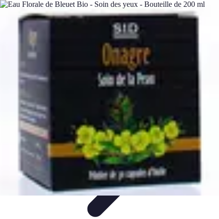
Soins Coréens
Conseils et Astuces
Ingrédients
Routine de soins
Bienfaits des
soins
Tendances
Soins Coréens