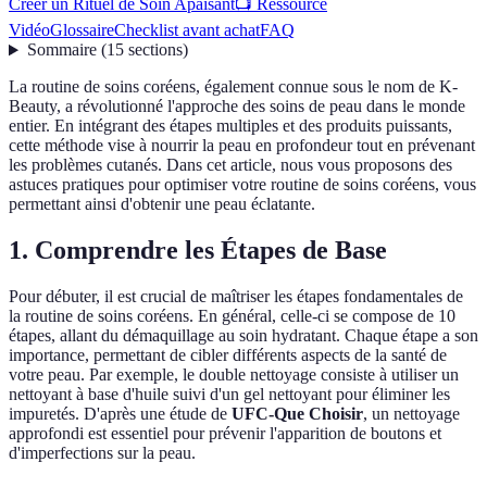
Créer un Rituel de Soin Apaisant
📺 Ressource
Vidéo
Glossaire
Checklist avant achat
FAQ
Sommaire
(
15
sections
)
La routine de soins coréens, également connue sous le nom de K-
Beauty, a révolutionné l'approche des soins de peau dans le monde
entier. En intégrant des étapes multiples et des produits puissants,
cette méthode vise à nourrir la peau en profondeur tout en prévenant
les problèmes cutanés. Dans cet article, nous vous proposons des
astuces pratiques pour optimiser votre routine de soins coréens, vous
permettant ainsi d'obtenir une peau éclatante.
1. Comprendre les Étapes de Base
Pour débuter, il est crucial de maîtriser les étapes fondamentales de
la routine de soins coréens. En général, celle-ci se compose de 10
étapes, allant du démaquillage au soin hydratant. Chaque étape a son
importance, permettant de cibler différents aspects de la santé de
votre peau. Par exemple, le double nettoyage consiste à utiliser un
nettoyant à base d'huile suivi d'un gel nettoyant pour éliminer les
impuretés. D'après une étude de
UFC-Que Choisir
, un nettoyage
approfondi est essentiel pour prévenir l'apparition de boutons et
d'imperfections sur la peau.