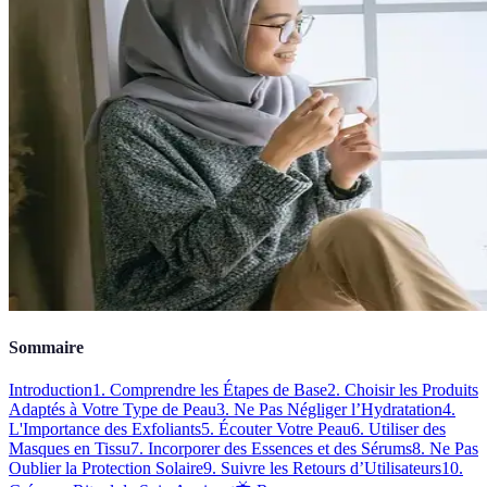
Sommaire
Introduction
1. Comprendre les Étapes de Base
2. Choisir les Produits
Adaptés à Votre Type de Peau
3. Ne Pas Négliger l’Hydratation
4.
L'Importance des Exfoliants
5. Écouter Votre Peau
6. Utiliser des
Masques en Tissu
7. Incorporer des Essences et des Sérums
8. Ne Pas
Oublier la Protection Solaire
9. Suivre les Retours d’Utilisateurs
10.