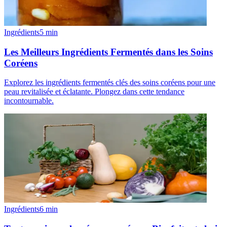
Ingrédients
5
min
Les Meilleurs Ingrédients Fermentés dans les Soins
Coréens
Explorez les ingrédients fermentés clés des soins coréens pour une
peau revitalisée et éclatante. Plongez dans cette tendance
incontournable.
Ingrédients
6
min