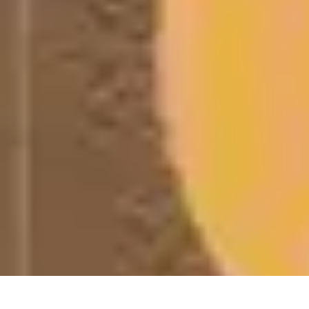
Soins Coréens
Conseils et Astuces
Ingrédients
Routine de soins
Bienfaits des soins
Ten
Soins Coréens