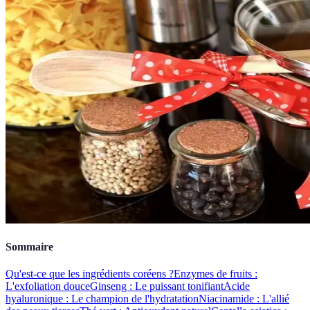
Sommaire
Qu'est-ce que les ingrédients coréens ?
Enzymes de fruits :
L'exfoliation douce
Ginseng : Le puissant tonifiant
Acide
hyaluronique : Le champion de l'hydratation
Niacinamide : L'allié