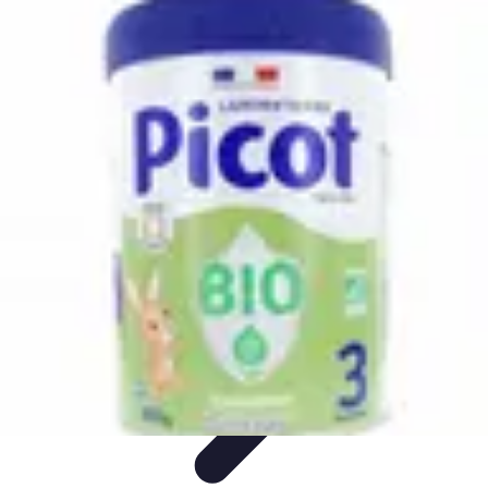
Soins Coréens
Conseils et Astuces
Ingrédients
Routine de soins
Bienfaits des
soins
Tendances
Soins Coréens