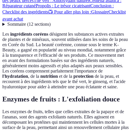
des peaux tierces
Thé vert : Antioxydant naturel
Centella asiatica :
Réparateur cutané
Propolis : Le trésor cicatrisant
Conclusion :
Checklist des ingrédients
📺 Pour aller plus loin :
Glossaire
Checklist
avant achat
Sommaire
(
12
sections
)
Les
ingrédients coréens
désignent les substances actives extraites
de plantes et de minéraux, souvent utilisées dans les soins de la peau
en Corée du Sud. La beauté coréenne, connue sous le terme K-
Beauty, a gagné en popularité au niveau mondial, notamment grâce
à la transparence et l'efficacité de ses produits. Ce mouvement met
en avant des formulations basées sur des ingrédients naturels,
généralement moins agressifs et plus adaptés aux peaux sensibles.
Les coréens comprennent parfaitement l'importance de
l'hydratation
, de la
nutrition
et de la
protection
de la peau, et
recourent à des ingrédients tels que le thé vert, le ginseng, et l'acide
hyaluronique pour aider à atteindre une peau éclatante et saine.
Enzymes de fruits : L'exfoliation douce
Les enzymes de fruits, telles que celles extraites de la papaye et de
l'ananas, sont des agents exfoliants naturels. Elles agissent en
décomposant les protéines qui maintiennent les cellules mortes à la
surface de la peau, permettant ainsi un renouvellement cellulaire plus