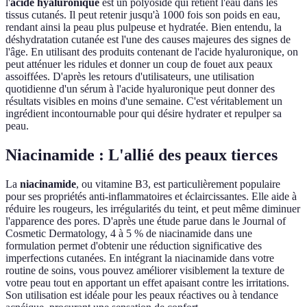
l'
acide hyaluronique
est un polyoside qui retient l'eau dans les
tissus cutanés. Il peut retenir jusqu'à 1000 fois son poids en eau,
rendant ainsi la peau plus pulpeuse et hydratée. Bien entendu, la
déshydratation cutanée est l'une des causes majeures des signes de
l'âge. En utilisant des produits contenant de l'acide hyaluronique, on
peut atténuer les ridules et donner un coup de fouet aux peaux
assoiffées. D'après les retours d'utilisateurs, une utilisation
quotidienne d'un sérum à l'acide hyaluronique peut donner des
résultats visibles en moins d'une semaine. C'est véritablement un
ingrédient incontournable pour qui désire hydrater et repulper sa
peau.
Niacinamide : L'allié des peaux tierces
La
niacinamide
, ou vitamine B3, est particulièrement populaire
pour ses propriétés anti-inflammatoires et éclaircissantes. Elle aide à
réduire les rougeurs, les irrégularités du teint, et peut même diminuer
l'apparence des pores. D'après une étude parue dans le Journal of
Cosmetic Dermatology, 4 à 5 % de niacinamide dans une
formulation permet d'obtenir une réduction significative des
imperfections cutanées. En intégrant la niacinamide dans votre
routine de soins, vous pouvez améliorer visiblement la texture de
votre peau tout en apportant un effet apaisant contre les irritations.
Son utilisation est idéale pour les peaux réactives ou à tendance