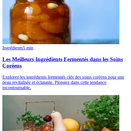
Ingrédients
5
min
Les Meilleurs Ingrédients Fermentés dans les Soins
Coréens
Explorez les ingrédients fermentés clés des soins coréens pour une
peau revitalisée et éclatante. Plongez dans cette tendance
incontournable.