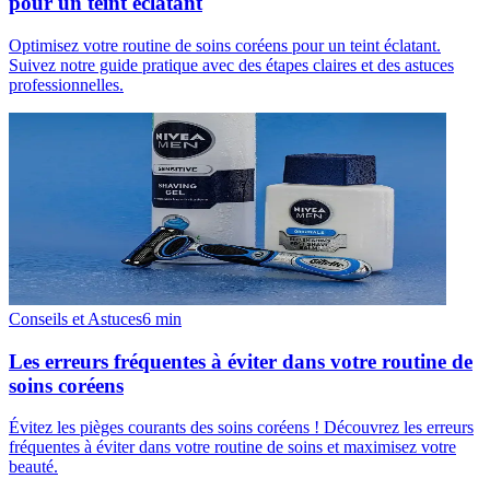
pour un teint éclatant
Optimisez votre routine de soins coréens pour un teint éclatant.
Suivez notre guide pratique avec des étapes claires et des astuces
professionnelles.
Conseils et Astuces
6
min
Les erreurs fréquentes à éviter dans votre routine de
soins coréens
Évitez les pièges courants des soins coréens ! Découvrez les erreurs
fréquentes à éviter dans votre routine de soins et maximisez votre
beauté.