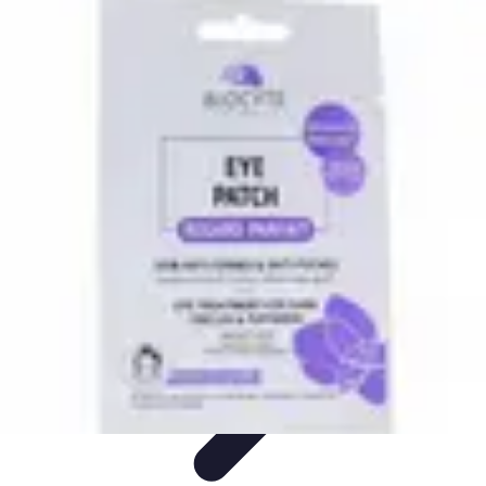
Soins Coréens
Conseils et Astuces
Ingrédients
Routine de soins
Bienfaits des
soins
Tendances
Soins Coréens