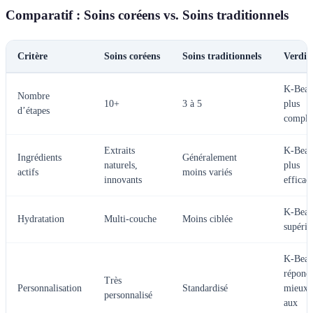
Comparatif : Soins coréens vs. Soins traditionnels
Critère
Soins coréens
Soins traditionnels
Verdic
K-Beau
Nombre
10+
3 à 5
plus
d’étapes
comple
Extraits
K-Beau
Ingrédients
Généralement
naturels,
plus
actifs
moins variés
innovants
efficac
K-Beau
Hydratation
Multi-couche
Moins ciblée
supérie
K-Beau
répond
Très
Personnalisation
Standardisé
mieux
personnalisé
aux