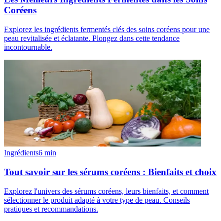
Coréens
Explorez les ingrédients fermentés clés des soins coréens pour une
peau revitalisée et éclatante. Plongez dans cette tendance
incontournable.
Ingrédients
6
min
Tout savoir sur les sérums coréens : Bienfaits et choix
Explorez l'univers des sérums coréens, leurs bienfaits, et comment
sélectionner le produit adapté à votre type de peau. Conseils
pratiques et recommandations.