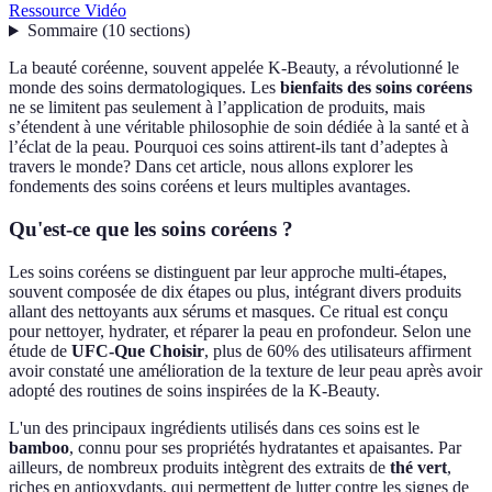
Ressource Vidéo
Sommaire
(
10
sections
)
La beauté coréenne, souvent appelée K-Beauty, a révolutionné le
monde des soins dermatologiques. Les
bienfaits des soins coréens
ne se limitent pas seulement à l’application de produits, mais
s’étendent à une véritable philosophie de soin dédiée à la santé et à
l’éclat de la peau. Pourquoi ces soins attirent-ils tant d’adeptes à
travers le monde? Dans cet article, nous allons explorer les
fondements des soins coréens et leurs multiples avantages.
Qu'est-ce que les soins coréens ?
Les soins coréens se distinguent par leur approche multi-étapes,
souvent composée de dix étapes ou plus, intégrant divers produits
allant des nettoyants aux sérums et masques. Ce ritual est conçu
pour nettoyer, hydrater, et réparer la peau en profondeur. Selon une
étude de
UFC-Que Choisir
, plus de 60% des utilisateurs affirment
avoir constaté une amélioration de la texture de leur peau après avoir
adopté des routines de soins inspirées de la K-Beauty.
L'un des principaux ingrédients utilisés dans ces soins est le
bamboo
, connu pour ses propriétés hydratantes et apaisantes. Par
ailleurs, de nombreux produits intègrent des extraits de
thé vert
,
riches en antioxydants, qui permettent de lutter contre les signes de