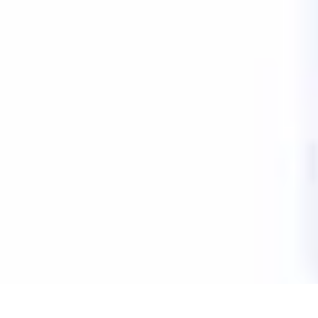
Soins Coréens
Conseils et Astuces
Ingrédients
Routine de soins
Bienfaits des soins
Ten
Soins Coréens