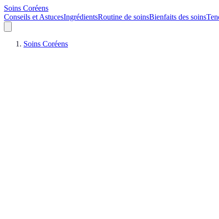
Soins Coréens
Conseils et Astuces
Ingrédients
Routine de soins
Bienfaits des soins
Ten
Soins Coréens