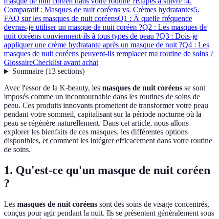
masque de nuit coréen dans votre routine ?
Étapes à suivre :
4.
Comparatif : Masques de nuit coréens vs. Crèmes hydratantes
5.
FAQ sur les masques de nuit coréens
Q1 : À quelle fréquence
devrais-je utiliser un masque de nuit coréen ?
Q2 : Les masques de
nuit coréens conviennent-ils à tous types de peau ?
Q3 : Dois-je
appliquer une crème hydratante après un masque de nuit ?
Q4 : Les
masques de nuit coréens peuvent-ils remplacer ma routine de soins ?
Glossaire
Checklist avant achat
Sommaire
(
13
sections
)
Avec l'essor de la K-beauty, les
masques de nuit coréens
se sont
imposés comme un incontournable dans les routines de soins de
peau. Ces produits innovants promettent de transformer votre peau
pendant votre sommeil, capitalisant sur la période nocturne où la
peau se régénère naturellement. Dans cet article, nous allons
explorer les bienfaits de ces masques, les différentes options
disponibles, et comment les intégrer efficacement dans votre routine
de soins.
1. Qu'est-ce qu'un masque de nuit coréen
?
Les
masques de nuit coréens
sont des soins de visage concentrés,
conçus pour agir pendant la nuit. Ils se présentent généralement sous