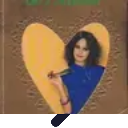
Soins Coréens
Conseils et Astuces
Ingrédients
Routine de soins
Bienfaits des
soins
Tendances
Soins Coréens