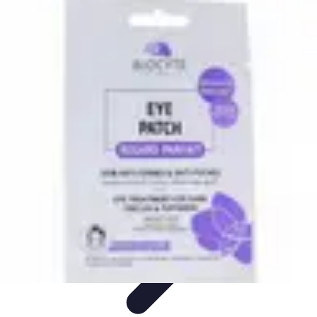
Soins Coréens
Conseils et Astuces
Ingrédients
Routine de soins
Bienfaits des
soins
Tendances
Soins Coréens