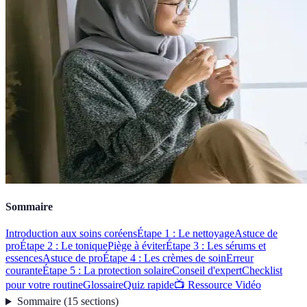
Sommaire
Introduction aux soins coréens
Étape 1 : Le nettoyage
Astuce de
pro
Étape 2 : Le tonique
Piège à éviter
Étape 3 : Les sérums et
essences
Astuce de pro
Étape 4 : Les crèmes de soin
Erreur
courante
Étape 5 : La protection solaire
Conseil d'expert
Checklist
pour votre routine
Glossaire
Quiz rapide
📺 Ressource Vidéo
Sommaire
(
15
sections
)