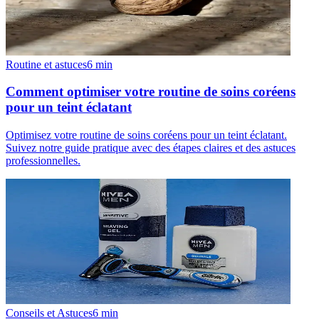
Routine et astuces
6
min
Comment optimiser votre routine de soins coréens
pour un teint éclatant
Optimisez votre routine de soins coréens pour un teint éclatant.
Suivez notre guide pratique avec des étapes claires et des astuces
professionnelles.
Conseils et Astuces
6
min