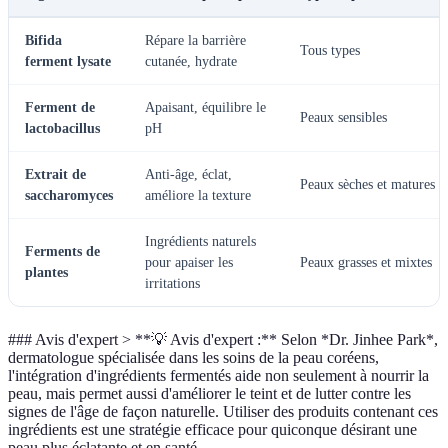
Bifida
Répare la barrière
Tous types
ferment lysate
cutanée, hydrate
Ferment de
Apaisant, équilibre le
Peaux sensibles
lactobacillus
pH
Extrait de
Anti-âge, éclat,
Peaux sèches et matures
saccharomyces
améliore la texture
Ingrédients naturels
Ferments de
pour apaiser les
Peaux grasses et mixtes
plantes
irritations
### Avis d'expert > **💡 Avis d'expert :** Selon *Dr. Jinhee Park*,
dermatologue spécialisée dans les soins de la peau coréens,
l'intégration d'ingrédients fermentés aide non seulement à nourrir la
peau, mais permet aussi d'améliorer le teint et de lutter contre les
signes de l'âge de façon naturelle. Utiliser des produits contenant ces
ingrédients est une stratégie efficace pour quiconque désirant une
peau plus éclatante et en santé.