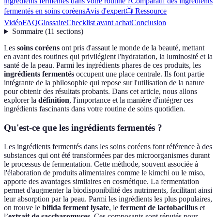
ingrédients fermentés dans votre routine ?
Comparatif des ingrédients
fermentés en soins coréens
Avis d'expert
📺 Ressource
Vidéo
FAQ
Glossaire
Checklist avant achat
Conclusion
Sommaire
(
11
sections
)
Les
soins coréens
ont pris d'assaut le monde de la beauté, mettant
en avant des routines qui privilégient l'hydratation, la luminosité et la
santé de la peau. Parmi les ingrédients phares de ces produits, les
ingrédients fermentés
occupent une place centrale. Ils font partie
intégrante de la philosophie qui repose sur l'utilisation de la nature
pour obtenir des résultats probants. Dans cet article, nous allons
explorer la
définition
, l'importance et la manière d'intégrer ces
ingrédients fascinants dans votre routine de soins quotidien.
Qu'est-ce que les ingrédients fermentés ?
Les ingrédients fermentés dans les soins coréens font référence à des
substances qui ont été transformées par des microorganismes durant
le processus de fermentation. Cette méthode, souvent associée à
l'élaboration de produits alimentaires comme le kimchi ou le miso,
apporte des avantages similaires en cosmétique. La fermentation
permet d'augmenter la biodisponibilité des nutriments, facilitant ainsi
leur absorption par la peau. Parmi les ingrédients les plus populaires,
on trouve le
bifida ferment lysate
, le
ferment de lactobacillus
et
l’
extrait de saccharomyces
. Ces composants sont réputés pour