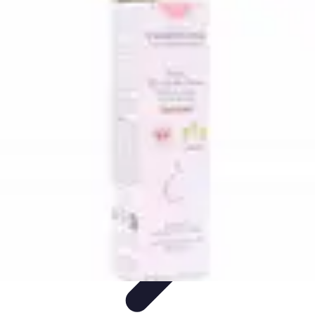
Soins Coréens
Conseils et Astuces
Ingrédients
Routine de soins
Bienfaits des
soins
Tendances
Soins Coréens