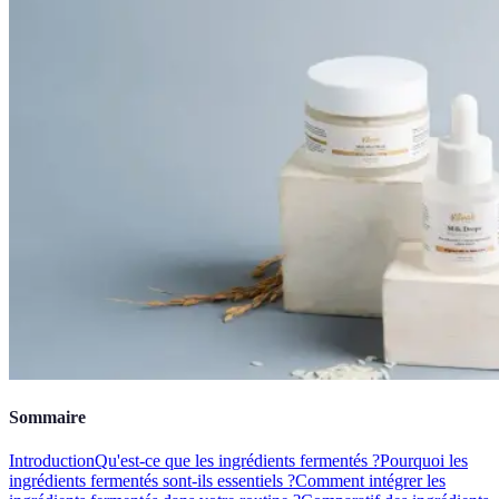
Sommaire
Introduction
Qu'est-ce que les ingrédients fermentés ?
Pourquoi les
ingrédients fermentés sont-ils essentiels ?
Comment intégrer les