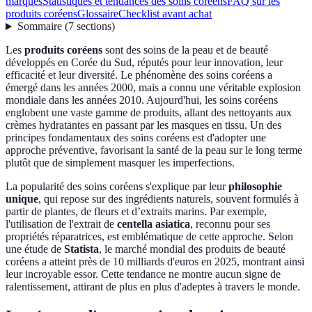
marques
Statistiques et tendances des soins coréens
FAQ sur les
produits coréens
Glossaire
Checklist avant achat
Sommaire
(
7
sections
)
Les
produits coréens
sont des soins de la peau et de beauté
développés en Corée du Sud, réputés pour leur innovation, leur
efficacité et leur diversité. Le phénomène des soins coréens a
émergé dans les années 2000, mais a connu une véritable explosion
mondiale dans les années 2010. Aujourd'hui, les soins coréens
englobent une vaste gamme de produits, allant des nettoyants aux
crèmes hydratantes en passant par les masques en tissu. Un des
principes fondamentaux des soins coréens est d'adopter une
approche préventive, favorisant la santé de la peau sur le long terme
plutôt que de simplement masquer les imperfections.
La popularité des soins coréens s'explique par leur
philosophie
unique
, qui repose sur des ingrédients naturels, souvent formulés à
partir de plantes, de fleurs et d’extraits marins. Par exemple,
l'utilisation de l'extrait de
centella asiatica
, reconnu pour ses
propriétés réparatrices, est emblématique de cette approche. Selon
une étude de
Statista
, le marché mondial des produits de beauté
coréens a atteint près de 10 milliards d'euros en 2025, montrant ainsi
leur incroyable essor. Cette tendance ne montre aucun signe de
ralentissement, attirant de plus en plus d'adeptes à travers le monde.