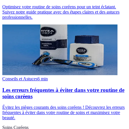
Optimisez votre routine de soins coréens pour un teint éclatant.
Suivez notre guide pratique avec des étapes claires et des astuces
professionnelles.
Conseils et Astuces
6
min
Les erreurs fréquentes à éviter dans votre routine de
soins coréens
Évitez les pièges courants des soins coréens ! Découvrez les erreurs
fréquentes à éviter dans votre routine de soins et maximisez votre
beauté.
Soins Coréens