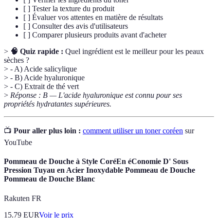
[ ] Tester la texture du produit
[ ] Évaluer vos attentes en matière de résultats
[ ] Consulter des avis d'utilisateurs
[ ] Comparer plusieurs produits avant d'acheter
>
🧠 Quiz rapide :
Quel ingrédient est le meilleur pour les peaux
sèches ?
> - A) Acide salicylique
> - B) Acide hyaluronique
> - C) Extrait de thé vert
>
Réponse : B — L'acide hyaluronique est connu pour ses
propriétés hydratantes supérieures.
📺
Pour aller plus loin :
comment utiliser un toner coréen
sur
YouTube
Pommeau de Douche à Style CoréEn éConomie D' Sous
Pression Tuyau en Acier Inoxydable Pommeau de Douche
Pommeau de Douche Blanc
Rakuten FR
15.79
EUR
Voir le prix