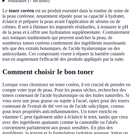
Sommaire
(
7
sections
)
Le
toner coréen
est un produit essentiel dans la routine de soins de
la peau coréenne, notamment réputée pour sa capacité à hydrater,
éclaircir et préparer la peau avant l'application de sérums ou de
crèmes. Il sert à éliminer les impuretés résiduelles, à restaurer le pH
de la peau et à offrir une hydratation supplémentaire. Contrairement
aux toniques traditionnels qui peuvent assécher la peau, de
nombreux toners coréens contiennent des ingrédients nourrissants
tels que des extraits botaniques, de l'acide hyaluronique ou des
antioxydants. Ces composants visent à réparer la barrière cutanée
tout en augmentant l'efficacité des produits appliqués par la suite.
Comment choisir le bon toner
Lorsque vous choisissez un toner coréen, il est crucial de prendre en
compte votre type de peau. Pour les peaux sèches, recherchez des
toners contenant de l'acide hyaluronique ou des huiles naturelles. Si
vous avez une peau grasse ou sujette à l'acné, optez pour des toners
contenant de l'extrait de thé vert ou de l'acide salicylique, connus
pour leurs propriétés anti-inflammatoires. Un toner enrichi en
vitamine C peut également aider à éclaircir le teint, tandis que ceux
avec des ingrédients apaisants comme la camomille ou l'aloès
conviennent parfaitement aux peaux sensibles. En plus des
ingrédients, la texture et la formulation (solution aqueuse, lotion ou