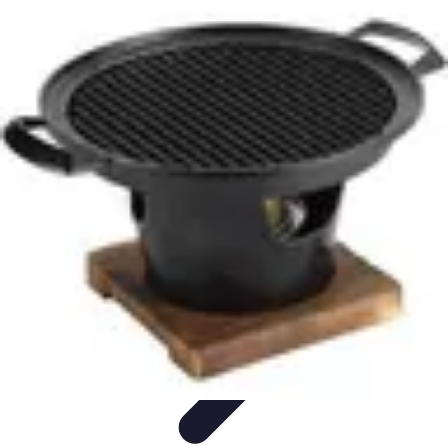
Soins Coréens
Conseils et Astuces
Ingrédients
Routine de soins
Bienfaits des
soins
Tendances
Soins Coréens