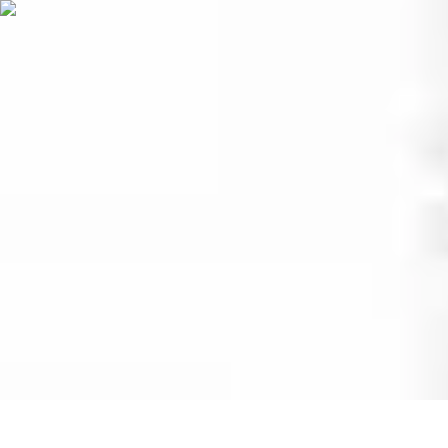
Soins Coréens
Conseils et Astuces
Ingrédients
Routine de soins
Bienfaits des soins
Ten
Soins Coréens