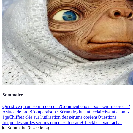
Sommaire
Qu'est-ce qu'un sérum coréen ?
Comment choisir son sérum coréen ?
Astuce de pro :
Comparaison : Sérum hydratant, éclaircissant et anti-
âge
Chiffres clés sur l'utilisation des sérums coréens
Questions
fréquentes sur les sérums coréens
Glossaire
Checklist avant achat
Sommaire
(
8
sections
)