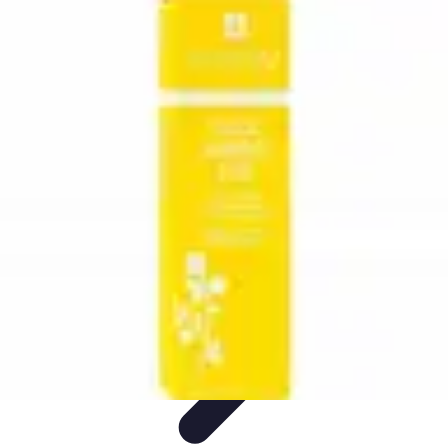
Soins Coréens
Conseils et Astuces
Ingrédients
Routine de soins
Bienfaits des
soins
Tendances
Soins Coréens