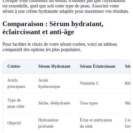
Lorsque vous choisissez un sérum, n'oubliez pas que l'hydratation
est essentielle, quel que soit votre type de peau. Associez votre
sérum à une crème hydratante adaptée pour maximiser vos résultats.
Comparaison : Sérum hydratant,
éclaircissant et anti-âge
Pour faciliter le choix de votre sérum coréen, voici un tableau
comparatif des options les plus populaires.
Critère
Sérum Hydratant
Sérum Éclaircissant
Sér
Actifs
Acide
Vitamine C
Réti
principaux
hyaluronique
Type de
Sèche, déshydratée
Tous types
Matu
peau cible
Hydratation
Éclat et unification
Liss
Objectif
profonde
du teint
ferm