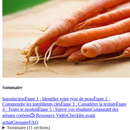
Sommaire
Introduction
Étape 1 : Identifier votre type de peau
Étape 2 :
Comprendre les ingrédients clés
Étape 3 : Considérer la texture
Étape
4 : Tester le produit
Étape 5 : Suivre vos résultats
Comparatif des
sérums coréens
📺 Ressource Vidéo
Checklist avant
achat
Glossaire
FAQ
Sommaire
(
11
sections
)