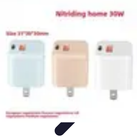
Soins Coréens
Conseils et Astuces
Ingrédients
Routine de soins
Bienfaits des
soins
Tendances
Soins Coréens