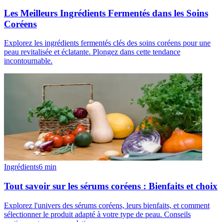
Les Meilleurs Ingrédients Fermentés dans les Soins
Coréens
Explorez les ingrédients fermentés clés des soins coréens pour une
peau revitalisée et éclatante. Plongez dans cette tendance
incontournable.
Ingrédients
6
min
Tout savoir sur les sérums coréens : Bienfaits et choix
Explorez l'univers des sérums coréens, leurs bienfaits, et comment
sélectionner le produit adapté à votre type de peau. Conseils