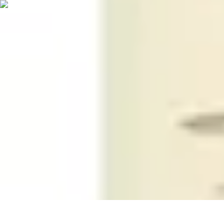
Soins Coréens
Conseils et Astuces
Ingrédients
Routine de soins
Bienfaits des soins
Ten
Soins Coréens