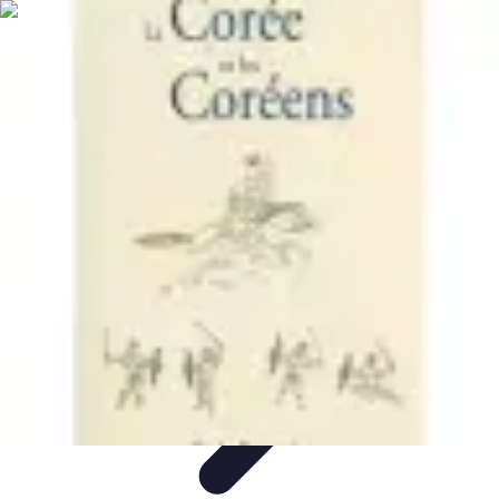
Soins Coréens
Conseils et Astuces
Ingrédients
Routine de soins
Bienfaits des
soins
Tendances
Soins Coréens