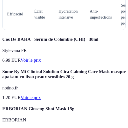
Sér
Éclat
Hydratation
Anti-
pour
Efficacité
visible
intensive
imperfections
peau
pro
Cos De BAHA - Sérum de Colombie (CHI) - 30ml
Stylevana FR
6.99
EUR
Voir le prix
Some By Mi Clinical Solution Cica Calming Care Mask masque
apaisant en tissu peaux sensibles 20 g
notino.fr
1.20
EUR
Voir le prix
ERBORIAN Ginseng Shot Mask 15g
ERBORIAN