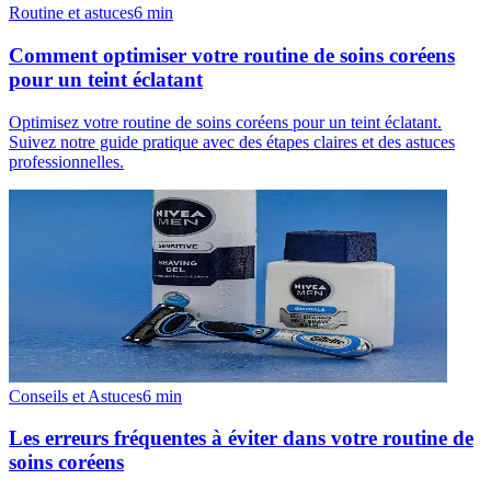
Routine et astuces
6
min
Comment optimiser votre routine de soins coréens
pour un teint éclatant
Optimisez votre routine de soins coréens pour un teint éclatant.
Suivez notre guide pratique avec des étapes claires et des astuces
professionnelles.
Conseils et Astuces
6
min
Les erreurs fréquentes à éviter dans votre routine de
soins coréens