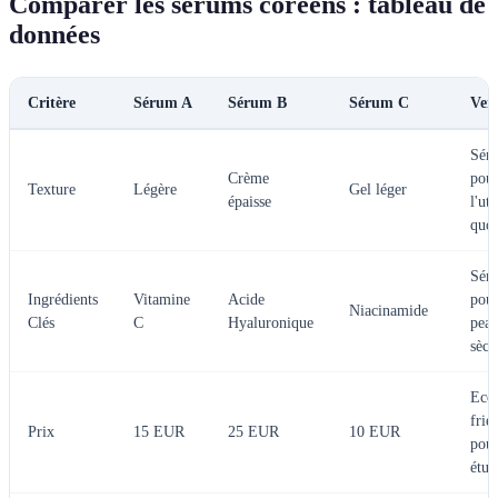
Comparer les sérums coréens : tableau de
données
Critère
Sérum A
Sérum B
Sérum C
Ver
Sér
Crème
pou
Texture
Légère
Gel léger
épaisse
l'uti
quot
Sér
Ingrédients
Vitamine
Acide
pour
Niacinamide
Clés
C
Hyaluronique
pea
sèch
Eco
frie
Prix
15 EUR
25 EUR
10 EUR
pour
étud