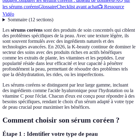
budget
Comparer les sérums coréens : tableau de données
FAQ sur
les sérums coréens
Glossaire
Checklist avant achat
📺 Ressource
Vidéo
Sommaire
(
12
sections
)
Les
sérums coréens
sont des produits de soin concentrés qui ciblent
des problèmes spécifiques de la peau. Avec une texture légère, ils
sont souvent formulés avec des ingrédients naturels et des
technologies avancées. En 2026, la K-beauty continue de dominer le
secteur des soins avec des produits riches en actifs bénéfiques
comme les extraits de plante, les vitamines et les peptides. Leur
popularité réside dans leur efficacité et leur capacité à pénétrer
profondément la peau, permettant de résoudre des problèmes tels
que la déshydratation, les rides, ou les imperfections.
Les sérums coréens se distinguent par leur large gamme, incluant
des ingrédients comme l'acide hyaluronique pour l'hydratation ou la
vitamine C pour l'éclat. Chacun d'eux est conçu pour répondre à des
besoins spécifiques, rendant le choix d'un sérum adapté à votre type
de peau crucial pour maximiser les bénéfices.
Comment choisir son sérum coréen ?
Étape 1 : Identifier votre type de peau