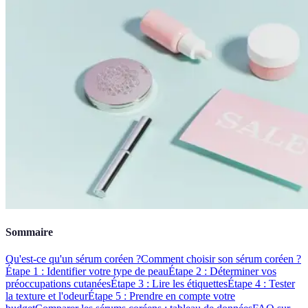
Sommaire
Qu'est-ce qu'un sérum coréen ?
Comment choisir son sérum coréen ?
Étape 1 : Identifier votre type de peau
Étape 2 : Déterminer vos
préoccupations cutanées
Étape 3 : Lire les étiquettes
Étape 4 : Tester
la texture et l'odeur
Étape 5 : Prendre en compte votre