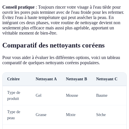
Conseil pratique
: Toujours rincer votre visage à l'eau tiède pour
ouvrir les pores puis terminer avec de l'eau froide pour les refermer.
Évitez l'eau à haute température qui peut assécher la peau. En
intégrant ces deux phases, votre routine de nettoyage devient non
seulement plus efficace mais aussi plus agréable, apportant un
véritable moment de bien-être.
Comparatif des nettoyants coréens
Pour vous aider à évaluer les différentes options, voici un tableau
comparatif de quelques nettoyants coréens populaires.
Critère
Nettoyant A
Nettoyant B
Nettoyant C
V
Type de
C
Gel
Mousse
Baume
produit
p
Type de
A
Grasse
Mixte
Sèche
peau
t