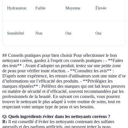
M
Hydratation
Faible
Moyenne
Élevée
p
s
I
Sensibilité
Non
Oui
Oui
p
s
## Conseils pratiques pour bien choisir Pour sélectionner le bon
nettoyant coréen, gardez à l'esprit ces conseils pratiques : - **Faites
des tests** : Avant d’adopter un produit, testez sur une petite zone
de peau pour vérifier toute réaction. - **Consultez les avis** :
D'après notre expérience, les retours d'utilisateurs sont une mine d’or
d’informations sur l’efficacité des produits. - **Privilégiez les
marques réputées** : Préférez des marques qui ont fait leurs preuves
en matière de sécurité et d’efficacité, souvent recommandées par les
professionnels de la beauté. En suivant ces conseils, vous pourrez
trouver le nettoyant le plus adapté à votre routine de soins, tout en
respectant votre unique type de peau et ses besoins.
Q: Quels ingrédients éviter dans les nettoyants coréens ?
R:
Il est conseillé d’éviter les nettoyants contenant des sulfates
agressifs et des parfums artificiels, qui peuvent irriter la peau.