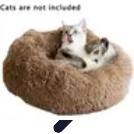
Soins Coréens
Conseils et Astuces
Ingrédients
Routine de soins
Bienfaits des
soins
Tendances
Soins Coréens