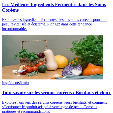
Les Meilleurs Ingrédients Fermentés dans les Soins
Coréens
Explorez les ingrédients fermentés clés des soins coréens pour une
peau revitalisée et éclatante. Plongez dans cette tendance
incontournable.
Ingrédients
6
min
Tout savoir sur les sérums coréens : Bienfaits et choix
Explorez l'univers des sérums coréens, leurs bienfaits, et comment
sélectionner le produit adapté à votre type de peau. Conseils
pratiques et recommandations.