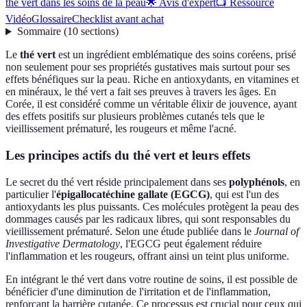
thé vert dans les soins de la peau
🌟 Avis d'expert
📺 Ressource
Vidéo
Glossaire
Checklist avant achat
Sommaire
(
10
sections
)
Le
thé vert
est un ingrédient emblématique des soins coréens, prisé
non seulement pour ses propriétés gustatives mais surtout pour ses
effets bénéfiques sur la peau. Riche en antioxydants, en vitamines et
en minéraux, le thé vert a fait ses preuves à travers les âges. En
Corée, il est considéré comme un véritable élixir de jouvence, ayant
des effets positifs sur plusieurs problèmes cutanés tels que le
vieillissement prématuré, les rougeurs et même l'acné.
Les principes actifs du thé vert et leurs effets
Le secret du thé vert réside principalement dans ses
polyphénols
, en
particulier l'
épigallocatéchine gallate (EGCG)
, qui est l'un des
antioxydants les plus puissants. Ces molécules protègent la peau des
dommages causés par les radicaux libres, qui sont responsables du
vieillissement prématuré. Selon une étude publiée dans le
Journal of
Investigative Dermatology
, l'EGCG peut également réduire
l'inflammation et les rougeurs, offrant ainsi un teint plus uniforme.
En intégrant le thé vert dans votre routine de soins, il est possible de
bénéficier d'une diminution de l'irritation et de l'inflammation,
renforçant la barrière cutanée. Ce processus est crucial pour ceux qui