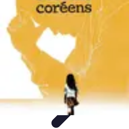
Soins Coréens
Conseils et Astuces
Ingrédients
Routine de soins
Bienfaits des
soins
Tendances
Soins Coréens